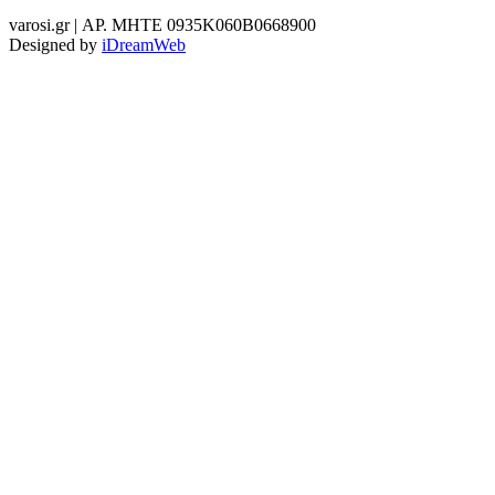
varosi.gr | ΑΡ. ΜΗΤΕ 0935Κ060Β0668900
Designed by
iDreamWeb